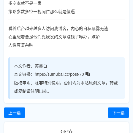
多空本就不是一家
策略参数多空一视同仁那么就是傻逼
看着后台越来越多人访问我博客，内心的自私暴露无遗
心里想着要是他们靠我发的文章赚钱了咋办，嫉妒
人性真复杂呐
本文作者：
苏慕白
本文链接：
https://sumubai.cc/post/70
版权申明：
除非特别说明，否则均为本站原创文章，转载
或复制请注明出处。
上一篇
下一篇
评论